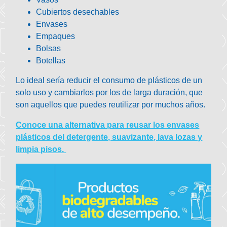
Cubiertos desechables
Envases
Empaques
Bolsas
Botellas
Lo ideal sería reducir el consumo de plásticos de un
solo uso y cambiarlos por los de larga duración, que
son aquellos que puedes reutilizar por muchos años.
Conoce una alternativa para reusar los envases
plásticos del detergente, suavizante, lava lozas y
limpia pisos.