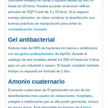
Descubre modelos en spray o líquidos desde los 400 ml
hasta los 20 litros. Puedes acceder al servicio refill en
artículos de PQP Fresh de 4 y 20 litros. Si tu negocio
maneja alimentos, es clave combinar la desinfección con
buenas prácticas de manipulación para evitar la
contaminación cruzada
.
Gel antibacterial
Reduce más del 90% de bacterias en manos y antebrazos
con los
geles antibacteriales
de KipClin. Accede al
catálogo de tres modelos desde los 500 ml hasta los 4 litros
para un uso industrial o casero. El listado completo también
incluye un repuesto en formato de 1 litro.
Amonio cuaternario
El amonio cuaternario de 5ª generación es uno de los
desinfectantes más usados en restaurantes, hospitales,
colegios e instituciones por su alto poder germicida, incluso
en aguas duras. Está disponible en formato de
4 litros
.