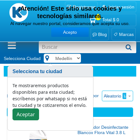
Registrarse
Iniciar sesión
¡Atención! Este sitio usa cookies y
tecnologías similares.
0
Total
$ 0
Al navegar nuestro portal, consideramos que acepta su uso.
Acepto
Blog
Marcas
Selecciona Ciudad
.
Bioseguridad
Desinfectantes
Selecciona tu ciudad
Te mostraremos productos
disponibles para esta ciudad;
Ordenar por
Aleatorio
Mostrar
escríbenos por whatsapp si no está
tu ciudad y te cotizaremos el envío.
Desinfectantes
Aceptar
Blanqueador Desinfectante
Blancox Flora Vital 3.8 L