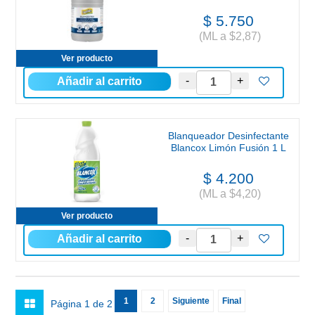
$ 5.750
(ML a $2,87)
Ver producto
Blanqueador Desinfectante
Blancox Limón Fusión 1 L
$ 4.200
(ML a $4,20)
Ver producto
1
2
Siguiente
Final
Página 1 de 2