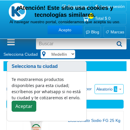
Registrarse
Iniciar sesión
¡Atención! Este sitio usa cookies y
tecnologías similares.
0
Total
$ 0
Al navegar nuestro portal, consideramos que acepta su uso.
Acepto
Blog
Marcas
Selecciona Ciudad
.
Piscinas
Ver todo
Selecciona tu ciudad
Te mostraremos productos
disponibles para esta ciudad;
Ordenar por
Aleatorio
Mostrar
escríbenos por whatsapp si no está
tu ciudad y te cotizaremos el envío.
Piscinas
Aceptar
Bicarbonato Sodio FG 25 Kg