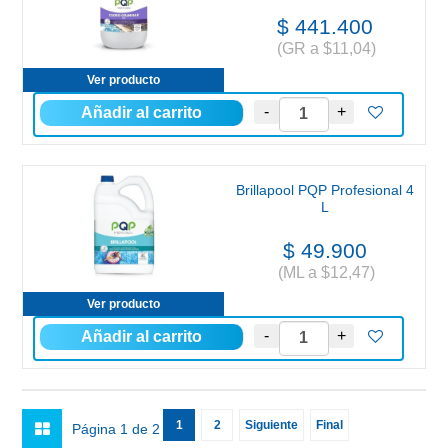
$ 441.400
(GR a $11,04)
Ver producto
Brillapool PQP Profesional 4
L
$ 49.900
(ML a $12,47)
Ver producto
1
2
Siguiente
Final
Página 1 de 2