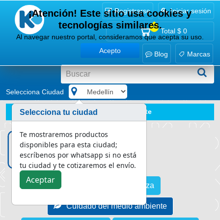
Registrarse
Iniciar sesión
¡Atención! Este sitio usa cookies y
tecnologías similares.
0
Total
$ 0
Al navegar nuestro portal, consideramos que acepta su uso.
Acepto
Blog
Marcas
Selecciona Ciudad
.
Blog
Cuidado del medio ambiente
Selecciona tu ciudad
Economía circular, la garantía para un crecimiento sosteni
Te mostraremos productos
disponibles para esta ciudad;
escríbenos por whatsapp si no está
tu ciudad y te cotizaremos el envío.
Aceptar
Asesoría en limpieza
Cuidado del medio ambiente