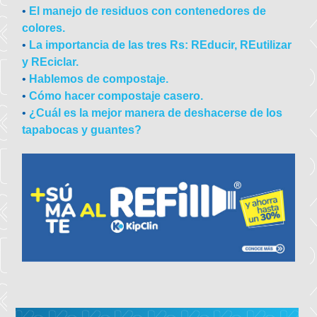
•
El manejo de residuos con contenedores de
colores.
•
La importancia de las tres Rs: REducir, REutilizar
y REciclar.
•
Hablemos de compostaje.
•
Cómo hacer compostaje casero.
•
¿Cuál es la mejor manera de deshacerse de los
tapabocas y guantes?