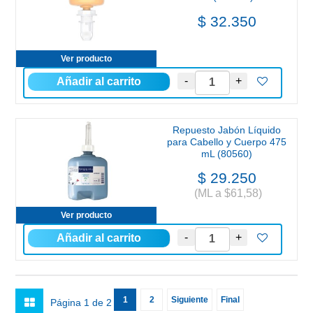
$ 32.350
Ver producto
Repuesto Jabón Líquido
para Cabello y Cuerpo 475
mL (80560)
$ 29.250
(ML a $61,58)
Ver producto
1
2
Siguiente
Final
Página 1 de 2