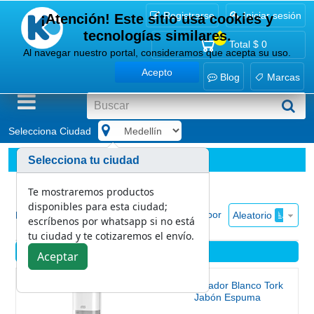
Registrarse
Iniciar sesión
¡Atención! Este sitio usa cookies y
tecnologías similares.
0
Total
$ 0
Al navegar nuestro portal, consideramos que acepta su uso.
Acepto
Blog
Marcas
Selecciona Ciudad
.
Aseo personal
Ver todo
Selecciona tu ciudad
Te mostraremos productos
disponibles para esta ciudad;
Ordenar por
Aleatorio
Mostrar
escríbenos por whatsapp si no está
tu ciudad y te cotizaremos el envío.
Aseo personal
Aceptar
Dispensador Blanco Tork
Jabón Espuma