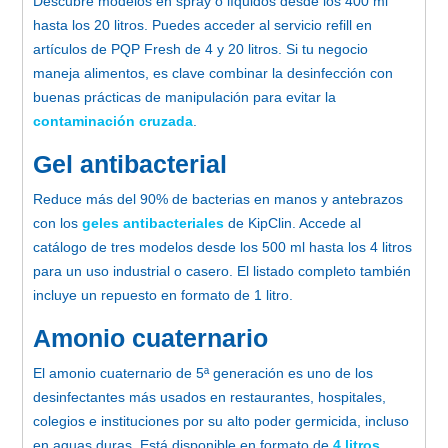
Descubre modelos en spray o líquidos desde los 400 ml
hasta los 20 litros. Puedes acceder al servicio refill en
artículos de PQP Fresh de 4 y 20 litros. Si tu negocio
maneja alimentos, es clave combinar la desinfección con
buenas prácticas de manipulación para evitar la
contaminación cruzada
.
Gel antibacterial
Reduce más del 90% de bacterias en manos y antebrazos
con los
geles antibacteriales
de KipClin. Accede al
catálogo de tres modelos desde los 500 ml hasta los 4 litros
para un uso industrial o casero. El listado completo también
incluye un repuesto en formato de 1 litro.
Amonio cuaternario
El amonio cuaternario de 5ª generación es uno de los
desinfectantes más usados en restaurantes, hospitales,
colegios e instituciones por su alto poder germicida, incluso
en aguas duras. Está disponible en formato de
4 litros
.