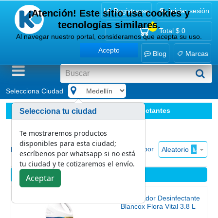
Registrarse
Iniciar sesión
¡Atención! Este sitio usa cookies y
tecnologías similares.
0
Total
$ 0
Al navegar nuestro portal, consideramos que acepta su uso.
Acepto
Blog
Marcas
Selecciona Ciudad
.
Limpieza y desinfección
Desinfectantes
Selecciona tu ciudad
Te mostraremos productos
disponibles para esta ciudad;
Ordenar por
Aleatorio
Mostrar
escríbenos por whatsapp si no está
tu ciudad y te cotizaremos el envío.
Desinfectantes
Aceptar
Blanqueador Desinfectante
Blancox Flora Vital 3.8 L