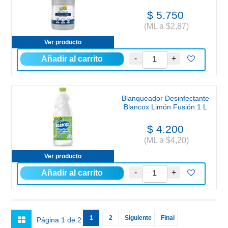
$ 5.750
(ML a $2,87)
Ver producto
Blanqueador Desinfectante
Blancox Limón Fusión 1 L
$ 4.200
(ML a $4,20)
Ver producto
1
2
Siguiente
Final
Página 1 de 2