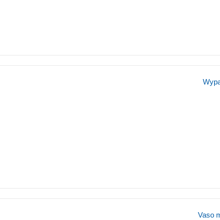
Wypal
Vaso m