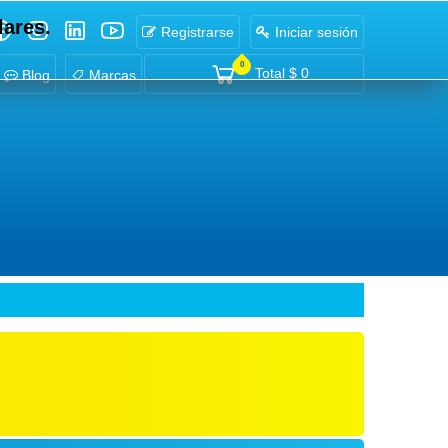
lares.
Registrarse
Iniciar sesión
0
Total
$ 0
Blog
Marcas