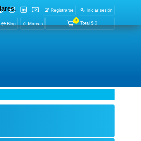
lares.
Registrarse
Iniciar sesión
0
Total
$ 0
Blog
Marcas