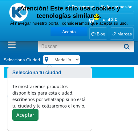
Registrarse
Iniciar sesión
¡Atención! Este sitio usa cookies y
tecnologías similares.
0
Total
$ 0
Al navegar nuestro portal, consideramos que acepta su uso.
Acepto
Blog
Marcas
Selecciona Ciudad
.
Implementos
Otros Implementos
Selecciona tu ciudad
Vaso medidor transparente 100 mL
Te mostraremos productos
disponibles para esta ciudad;
Categoría:
escríbenos por whatsapp si no está
Otros Implementos
tu ciudad y te cotizaremos el envío.
Aceptar