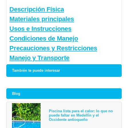
Descripción Física
Materiales principales
Usos e Instrucciones
Condiciones de Manejo
Precauciones y Restricciones
Manejo y Transporte
También te puede interesar
Blog
Piscina lista para el calor: lo que no
puede faltar en Medellín y el
Occidente antioqueño