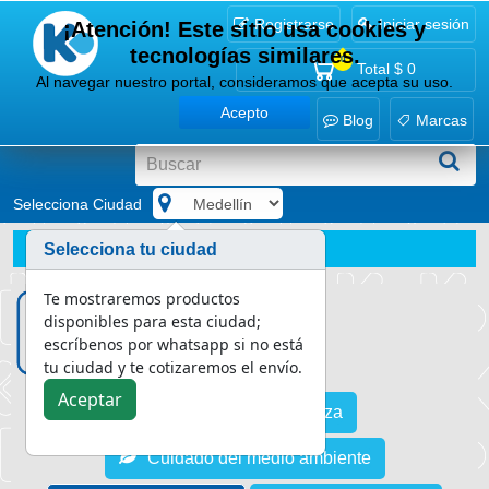
Registrarse
Iniciar sesión
¡Atención! Este sitio usa cookies y
tecnologías similares.
0
Total
$ 0
Al navegar nuestro portal, consideramos que acepta su uso.
Acepto
Blog
Marcas
Selecciona Ciudad
.
Blog
Piscinas perfectas
Selecciona tu ciudad
¿Cómo hago mantenimiento de mi piscina? Guía práctica
Te mostraremos productos
disponibles para esta ciudad;
escríbenos por whatsapp si no está
tu ciudad y te cotizaremos el envío.
Aceptar
Asesoría en limpieza
Cuidado del medio ambiente