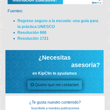
Fuentes:
Regreso seguro a la escuela: una guía para
la práctica UNESCO
Resolución 666
Resolución 1721
¿Necesitas
asesoría?
en KipClin te ayudamos
Quiero que me contacten
¿Te gusta nuestro contenido?
Suscríbete a nuestras publicaciones