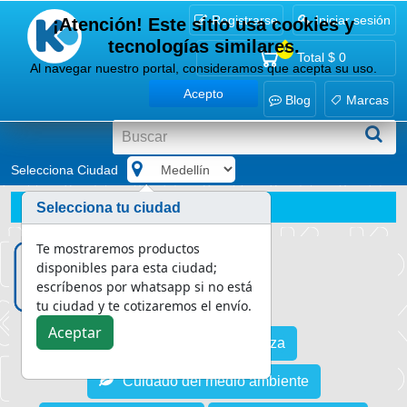
Registrarse
Iniciar sesión
¡Atención! Este sitio usa cookies y
tecnologías similares.
0
Total
$ 0
Al navegar nuestro portal, consideramos que acepta su uso.
Acepto
Blog
Marcas
Selecciona Ciudad
.
Blog
Bioseguridad
Selecciona tu ciudad
Covid-19: Protocolo para el regreso a clases en Colombia
Te mostraremos productos
disponibles para esta ciudad;
escríbenos por whatsapp si no está
tu ciudad y te cotizaremos el envío.
Aceptar
Asesoría en limpieza
Cuidado del medio ambiente