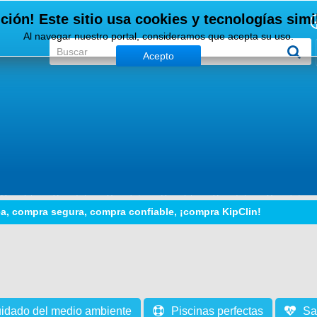
ción! Este sitio usa cookies y tecnologías simi
Al navegar nuestro portal, consideramos que acepta su uso.
Acepto
a, compra segura, compra confiable, ¡compra KipClin!
idado del medio ambiente
Piscinas perfectas
Sa