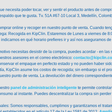
ue necesita poder tocar, ver y sentir el producto antes de compr
respaldo que te gusta. Tv. 51A #67-10 Local 3, Medellín, Colomb
prar online y recoger en nuestro punto de venta. Cuando tengas
ga: Recogida en KipClin. Estaremos de Lunes a viernes de 8:00
indicarnos en qué horario prefieres ir y así nos aseguramos de 
otivo necesitas desistir de la compra, puedes acordar - en las 
estros asesores en el correo electrónico:
contacto@kipclin.c
nservar el empaque en perfecto estado y no pueden haber sido
ntía, KipClin asume los costos de recogida; sin embargo si el p
nuestro punto de venta. La devolución del dinero correspondient
estro
panel de administración inteligente
te permite controla
onsumo al instante. Puedes descentralizar la compra sin perder 
nales:
Somos responsables, cumplimos y garantizamos el tratami
al establecidos en el artículo 17 de la Ley 1581 de 2012.
Amplía