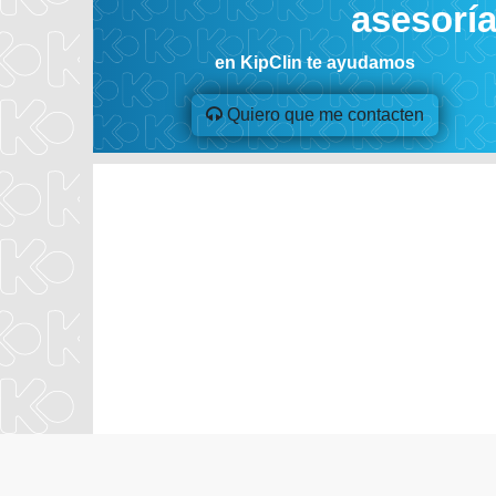
asesorí
en KipClin te ayudamos
Quiero que me contacten