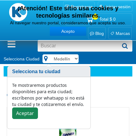
Registrarse
Iniciar sesión
¡Atención! Este sitio usa cookies y
tecnologías similares.
0
Total
$ 0
Al navegar nuestro portal, consideramos que acepta su uso.
Acepto
Blog
Marcas
Selecciona Ciudad
.
Aseo personal
Antibacteriales
Selecciona tu ciudad
Ambientador Desinfectante 2 en 1 Binner Menta y Pomelo 
Te mostraremos productos
disponibles para esta ciudad;
Categoría:
escríbenos por whatsapp si no está
Antibacteriales
tu ciudad y te cotizaremos el envío.
Aceptar