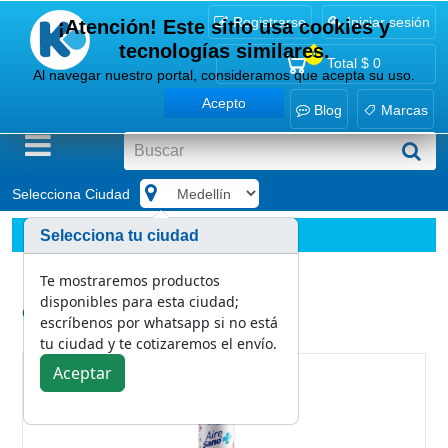
Registrarse
Iniciar sesión
¡Atención! Este sitio usa cookies y
tecnologías similares.
0
Total
$ 0
Al navegar nuestro portal, consideramos que acepta su uso.
Acepto
Blog
Marcas
Selecciona Ciudad
.
Marcas
Binner
Selecciona tu ciudad
Ambientador Desinfectante Binner Lavanda y Sandia 400
Te mostraremos productos
disponibles para esta ciudad;
Categoría:
escríbenos por whatsapp si no está
Binner
tu ciudad y te cotizaremos el envío.
Aceptar