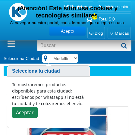
Registrarse
Iniciar sesión
¡Atención! Este sitio usa cookies y
tecnologías similares.
0
Total
$ 0
Al navegar nuestro portal, consideramos que acepta su uso.
Acepto
Blog
Marcas
Selecciona Ciudad
.
Marcas
Task
Selecciona tu ciudad
Paño Limpión Task Lleve 6 Pague 4
Te mostraremos productos
disponibles para esta ciudad;
Categoría:
escríbenos por whatsapp si no está
Task
tu ciudad y te cotizaremos el envío.
Aceptar