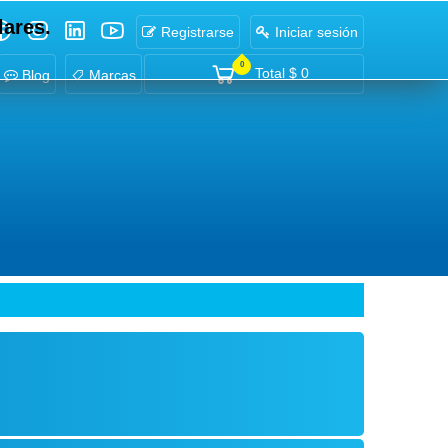
lares.
Registrarse
Iniciar sesión
0
Total
$ 0
Blog
Marcas