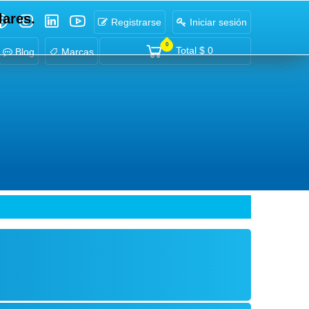
lares.
Registrarse
Iniciar sesión
0
Total
$ 0
Blog
Marcas