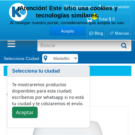
Registrarse
Iniciar sesión
¡Atención! Este sitio usa cookies y
tecnologías similares.
0
Total
$ 0
Al navegar nuestro portal, consideramos que acepta su uso.
Acepto
Blog
Marcas
Selecciona Ciudad
.
Marcas
PQP
Selecciona tu ciudad
Desengrasante Lavandería PQP Profesional 20 L
Te mostraremos productos
disponibles para esta ciudad;
Categoría:
escríbenos por whatsapp si no está
PQP
tu ciudad y te cotizaremos el envío.
Aceptar