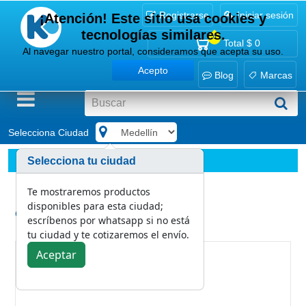
Registrarse
Iniciar sesión
¡Atención! Este sitio usa cookies y
tecnologías similares.
0
Total
$ 0
Al navegar nuestro portal, consideramos que acepta su uso.
Acepto
Blog
Marcas
Selecciona Ciudad
.
Marcas
Familia
Selecciona tu ciudad
Limpión industrial trabajo liviano hoja doble precortada X 
Te mostraremos productos
disponibles para esta ciudad;
Categoría:
escríbenos por whatsapp si no está
Familia
tu ciudad y te cotizaremos el envío.
Aceptar