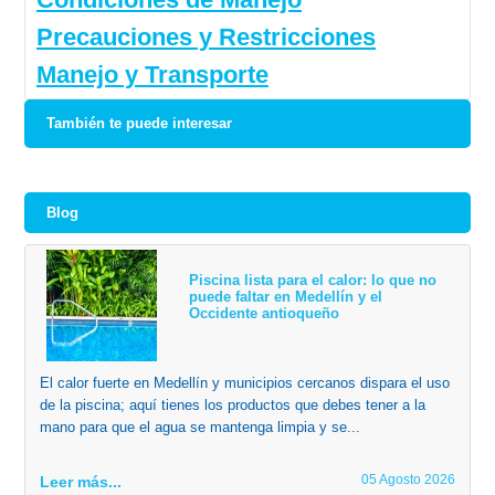
Precauciones y Restricciones
Manejo y Transporte
También te puede interesar
Blog
Piscina lista para el calor: lo que no
puede faltar en Medellín y el
Occidente antioqueño
El calor fuerte en Medellín y municipios cercanos dispara el uso
de la piscina; aquí tienes los productos que debes tener a la
mano para que el agua se mantenga limpia y se...
05 Agosto 2026
Leer más...