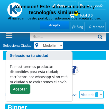
Registrarse
Iniciar sesión
¡Atención! Este sitio usa cookies y
tecnologías similares.
0
Total
$ 0
Al navegar nuestro portal, consideramos que acepta su uso.
Acepto
Blog
Marcas
Selecciona Ciudad
.
Marcas
Binner
Selecciona tu ciudad
Te mostraremos productos
disponibles para esta ciudad;
escríbenos por whatsapp si no está
tu ciudad y te cotizaremos el envío.
Aceptar
Ordenar por
Aleatorio
Mostrar
Binner