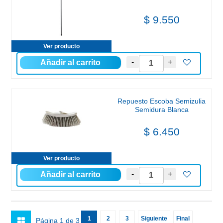
$ 9.550
Ver producto
Repuesto Escoba Semizulia
Semidura Blanca
$ 6.450
Ver producto
1
2
3
Siguiente
Final
Página 1 de 3