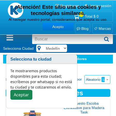
Registrarse
Iniciar sesión
¡Atención! Este sitio usa cookies y
tecnologías similares.
0
Total
$ 0
Al navegar nuestro portal, consideramos que acepta su uso.
Acepto
Blog
Marcas
Selecciona Ciudad
.
Implementos
Escobas y Recogedores
Selecciona tu ciudad
Te mostraremos productos
disponibles para esta ciudad;
Ordenar por
Aleatorio
Mostrar
escríbenos por whatsapp si no está
tu ciudad y te cotizaremos el envío.
Escobas y Recogedores
Aceptar
Repuesto Escoba
Extrasuave para Madera
Task