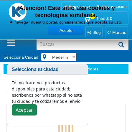
Registrarse
Iniciar sesión
¡Atención! Este sitio usa cookies y
tecnologías similares.
0
Total
$ 0
Al navegar nuestro portal, consideramos que acepta su uso.
Acepto
Blog
Marcas
Selecciona Ciudad
.
Implementos
Escobas y Recogedores
Selecciona tu ciudad
Cabo de Madera 140 cm
Te mostraremos productos
disponibles para esta ciudad;
Categoría:
escríbenos por whatsapp si no está
Escobas y Recogedores
tu ciudad y te cotizaremos el envío.
Aceptar