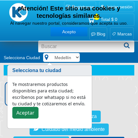
Registrarse
Iniciar sesión
¡Atención! Este sitio usa cookies y
tecnologías similares.
0
Total
$ 0
Al navegar nuestro portal, consideramos que acepta su uso.
Acepto
Blog
Marcas
Selecciona Ciudad
.
Blog
Salud y bienestar
Selecciona tu ciudad
Conoce las 6 cosas que debes desinfectar ahora mismo y
Te mostraremos productos
disponibles para esta ciudad;
escríbenos por whatsapp si no está
tu ciudad y te cotizaremos el envío.
Aceptar
Asesoría en limpieza
Cuidado del medio ambiente