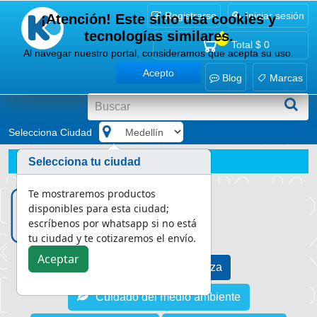
Registrarse
Iniciar sesión
¡Atención! Este sitio usa cookies y
tecnologías similares.
0
Total
$ 0
Al navegar nuestro portal, consideramos que acepta su uso.
Acepto
Blog
Marcas
Selecciona Ciudad
.
Blog
Asesoría en limpieza
Selecciona tu ciudad
Limpia y desengrasa tus pisos en un dos por tres
Te mostraremos productos
disponibles para esta ciudad;
escríbenos por whatsapp si no está
tu ciudad y te cotizaremos el envío.
Aceptar
Asesoría en limpieza
Cuidado del medio ambiente