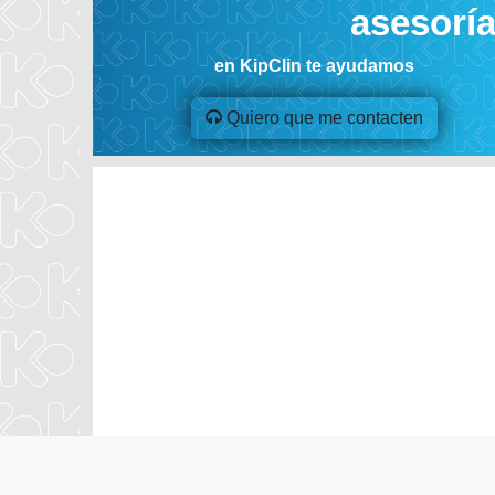
asesorí
en KipClin te ayudamos
Quiero que me contacten