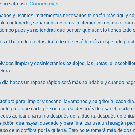
e un sólo uso.
Conoce más
.
ados y usar los implementos necesarios
te harán más ágil y có
sólo contenedor, separados de otros implementos de aseo, para e
 tiempo pues ya no tendrás que pensar qué usar, lo tienes todo 
nes el baño de objetos, trata de que esté lo más despejado posi
olvides
limpiar y desinfectar
los azulejos, las juntas, el escobilló
elera.
da día haces un repaso rápido será más saludable y cuando hag
ibra para limpiar y secar el lavamanos y su grifería, cada día
tante para que cada persona lo use después de usar el inodoro.
puedes aplicar una
rutina después de la ducha:
después de enjuag
de jabón que hayan quedado y para finalizar usa un haragán pa
rapo de microfibra por la grifería. Esto no te tomará más de dos 