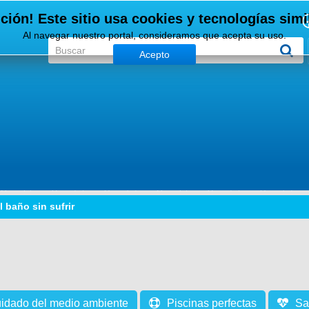
ción! Este sitio usa cookies y tecnologías simi
Al navegar nuestro portal, consideramos que acepta su uso.
Acepto
 baño sin sufrir
idado del medio ambiente
Piscinas perfectas
Sa