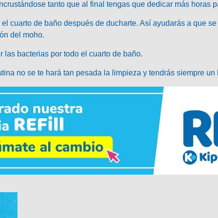
 incrustándose tanto que al final tengas que dedicar más horas
el cuarto de baño después de ducharte. Así ayudarás a que se
ión del moho.
r las bacterias por todo el cuarto de baño.
tina no se te hará tan pesada la limpieza y tendrás siempre un 