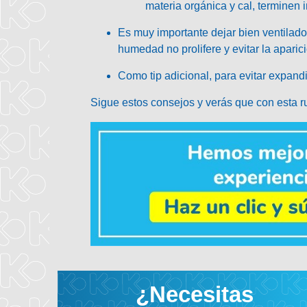
materia orgánica y cal, terminen
Es muy importante dejar
bien ventilado
humedad no prolifere y evitar la aparic
Como tip adicional, para evitar expandi
Sigue estos consejos y verás que con esta ru
¿Necesitas