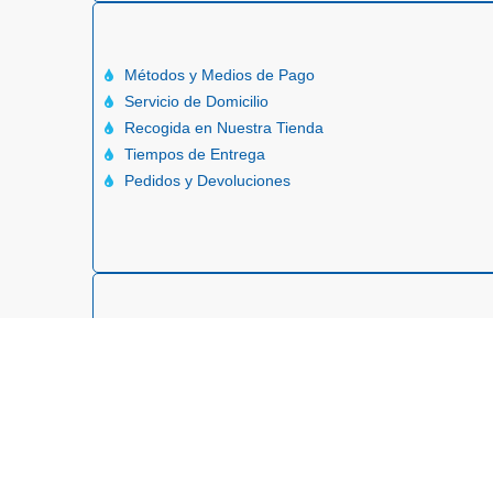
Métodos y Medios de Pago
Servicio de Domicilio
Recogida en Nuestra Tienda
Tiempos de Entrega
Pedidos y Devoluciones
Crear Cuenta
Ver Direcciones Registradas
Ver Carritos de Compras
Revisar Estado de Pedido
Reportes