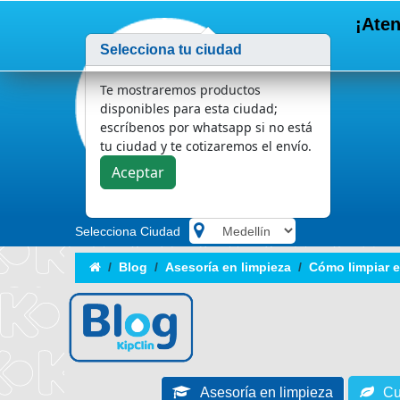
¡Aten
Selecciona tu ciudad
Te mostraremos productos
disponibles para esta ciudad;
escríbenos por whatsapp si no está
tu ciudad y te cotizaremos el envío.
Aceptar
Selecciona Ciudad
.
Blog
Asesoría en limpieza
Cómo limpiar el
Asesoría en limpieza
Cu