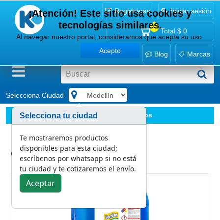
Registrarse
Iniciar sesión
¡Atención! Este sitio usa cookies y
tecnologías similares.
0
Total
$ 0
Al navegar nuestro portal, consideramos que acepta su uso.
Acepto
Blog
Marcas
Selecciona Ciudad
.
Aseo personal
Jabones de manos
Selecciona tu ciudad
Jabón Líquido Manos Frutos Rojos Berhlan 19 L
Te mostraremos productos
disponibles para esta ciudad;
Categoría:
escríbenos por whatsapp si no está
Jabones de manos
tu ciudad y te cotizaremos el envío.
Aceptar