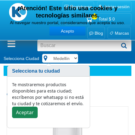
Registrarse
Iniciar sesión
¡Atención! Este sitio usa cookies y
tecnologías similares.
0
Total
$ 0
Al navegar nuestro portal, consideramos que acepta su uso.
Acepto
Blog
Marcas
Selecciona Ciudad
.
Marcas
Familia
Selecciona tu ciudad
Dispensador de Jabón Líquido 1 L (83510)
Te mostraremos productos
disponibles para esta ciudad;
Categoría:
escríbenos por whatsapp si no está
Familia
tu ciudad y te cotizaremos el envío.
Aceptar