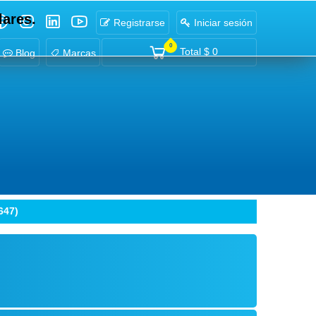
lares.
Registrarse
Iniciar sesión
0
Total
$ 0
Blog
Marcas
647)