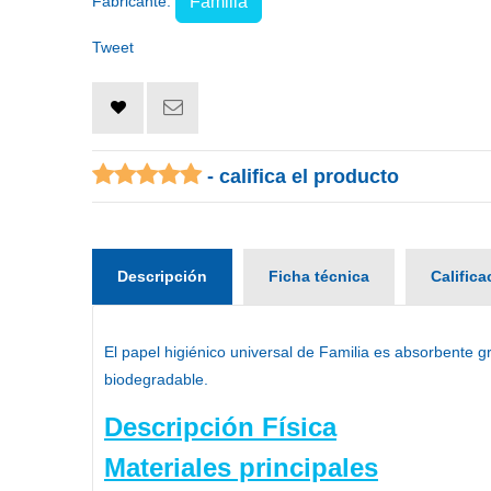
Fabricante:
Familia
Tweet
- califica el producto
Descripción
Ficha técnica
Calific
El
papel higiénico universal de Familia
es absorbente gra
biodegradable.
Descripción Física
Materiales principales