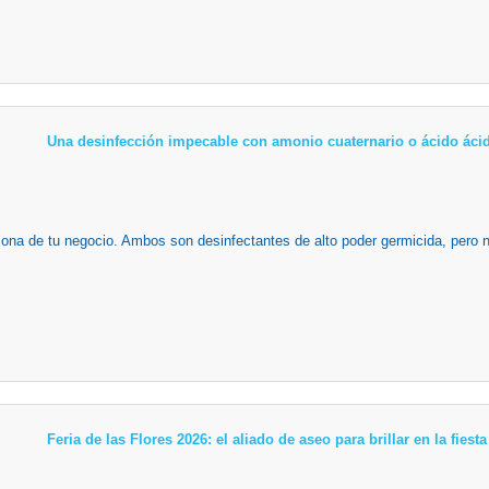
Una desinfección impecable con amonio cuaternario o ácido ácid
zona de tu negocio. Ambos son desinfectantes de alto poder germicida, pero n
Feria de las Flores 2026: el aliado de aseo para brillar en la fies