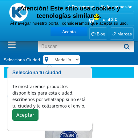
Registrarse
Iniciar sesión
¡Atención! Este sitio usa cookies y
tecnologías similares.
0
Total
$ 0
Al navegar nuestro portal, consideramos que acepta su uso.
Acepto
Blog
Marcas
Selecciona Ciudad
.
Marcas
Task
Selecciona tu ciudad
Repuesto Trapero Copa Task-Pro No.26 360 g
Te mostraremos productos
disponibles para esta ciudad;
Categoría:
escríbenos por whatsapp si no está
Task
tu ciudad y te cotizaremos el envío.
Aceptar