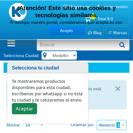
Registrarse
Iniciar sesión
¡Atención! Este sitio usa cookies y
tecnologías similares.
0
Total
$ 0
Al navegar nuestro portal, consideramos que acepta su uso.
Acepto
Blog
Marcas
Selecciona Ciudad
.
Marcas
PQP
Selecciona tu ciudad
Te mostraremos productos
disponibles para esta ciudad;
Lamentamos informarte que este producto está
escríbenos por whatsapp si no está
agotado
tu ciudad y te cotizaremos el envío.
Aceptar
Ordenar por
Aleatorio
Mostrar