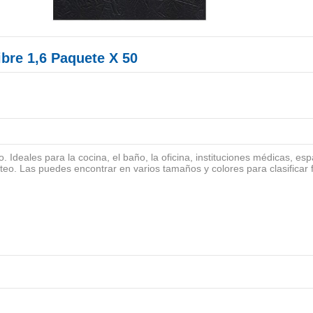
ibre 1,6 Paquete X 50
 Ideales para la cocina, el baño, la oficina, instituciones médicas, es
teo. Las puedes encontrar en varios tamaños y colores para clasificar f