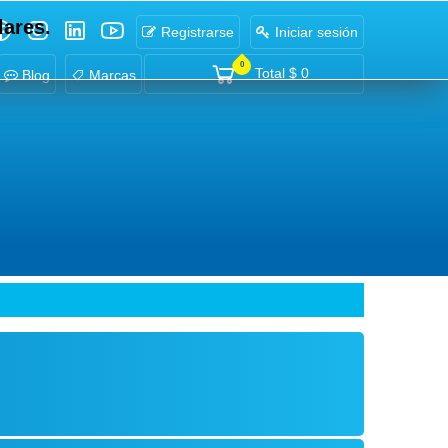
lares.
Registrarse
Iniciar sesión
0
Total
$ 0
Blog
Marcas