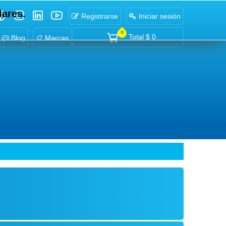
lares.
Registrarse
Iniciar sesión
0
Total
$ 0
Blog
Marcas