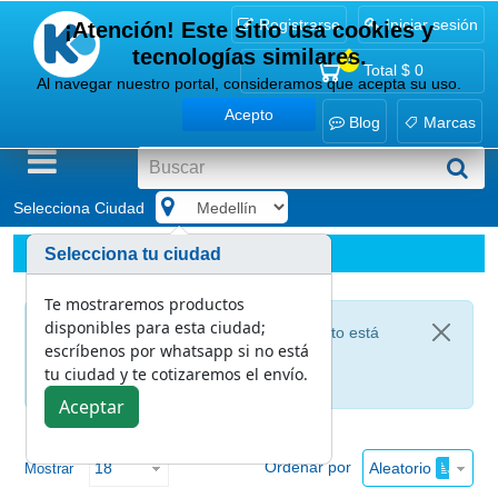
Registrarse
Iniciar sesión
¡Atención! Este sitio usa cookies y
tecnologías similares.
0
Total
$ 0
Al navegar nuestro portal, consideramos que acepta su uso.
Acepto
Blog
Marcas
Selecciona Ciudad
.
Marcas
Frotex
Selecciona tu ciudad
Te mostraremos productos
disponibles para esta ciudad;
Lamentamos informarte que este producto está
escríbenos por whatsapp si no está
agotado
tu ciudad y te cotizaremos el envío.
Aceptar
Ordenar por
Aleatorio
Mostrar