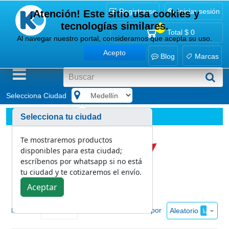
Registrarse
Iniciar sesión
¡Atención! Este sitio usa cookies y
tecnologías similares.
0
Total
$ 0
Al navegar nuestro portal, consideramos que acepta su uso.
Acepto
Blog
Marcas
Selecciona Ciudad
.
Marcas
Frotex
Selecciona tu ciudad
Te mostraremos productos
disponibles para esta ciudad;
escríbenos por whatsapp si no está
tu ciudad y te cotizaremos el envío.
Aceptar
Ordenar por
Aleatorio
Mostrar