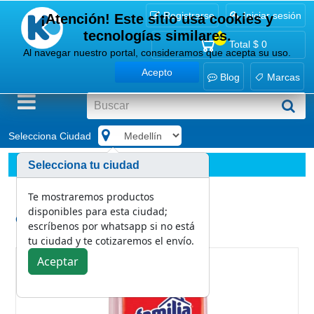
Registrarse
Iniciar sesión
¡Atención! Este sitio usa cookies y
tecnologías similares.
0
Total
$ 0
Al navegar nuestro portal, consideramos que acepta su uso.
Acepto
Blog
Marcas
Selecciona Ciudad
.
Marcas
Familia
Selecciona tu ciudad
Paños semidesechables Famitex Salmón x 10 (74322)
Te mostraremos productos
disponibles para esta ciudad;
Categoría:
escríbenos por whatsapp si no está
Familia
tu ciudad y te cotizaremos el envío.
Aceptar