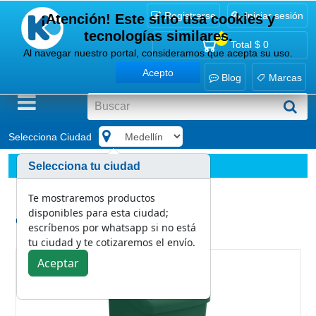
Registrarse
Iniciar sesión
¡Atención! Este sitio usa cookies y
tecnologías similares.
0
Total
$ 0
Al navegar nuestro portal, consideramos que acepta su uso.
Acepto
Blog
Marcas
Selecciona Ciudad
.
Marcas
Estra
Selecciona tu ciudad
Papelera Vaiven Plana 53L Verde MR-Organico Aprovechab
Te mostraremos productos
disponibles para esta ciudad;
Categoría:
escríbenos por whatsapp si no está
Estra
tu ciudad y te cotizaremos el envío.
Aceptar