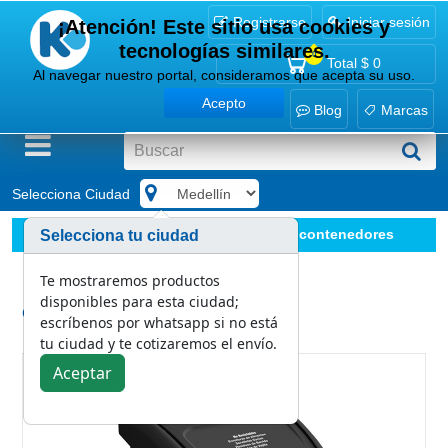
Registrarse
Iniciar sesión
¡Atención! Este sitio usa cookies y
tecnologías similares.
0
Total
$ 0
Al navegar nuestro portal, consideramos que acepta su uso.
Acepto
Blog
Marcas
Selecciona Ciudad
.
Manejo de residuos
Papeleras y contenedores
Selecciona tu ciudad
Papelera Vaiven Plana 35L Negro-No Aprovechable
Te mostraremos productos
disponibles para esta ciudad;
Categoría:
escríbenos por whatsapp si no está
Papeleras y Contenedores
tu ciudad y te cotizaremos el envío.
Aceptar