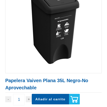
Papelera Vaiven Plana 35L Negro-No
Aprovechable
Añadir al carrito