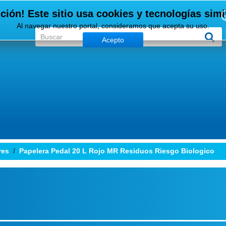
ción! Este sitio usa cookies y tecnologías simi
Al navegar nuestro portal, consideramos que acepta su uso.
Acepto
res
Papelera Pedal 20 L Rojo MR Residuos Riesgo Biologico