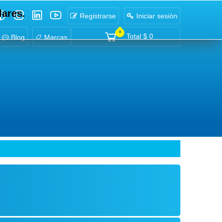
lares.
Registrarse
Iniciar sesión
0
Total
$ 0
Blog
Marcas