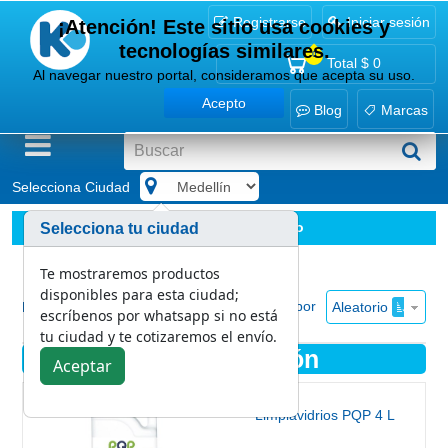
Registrarse
Iniciar sesión
¡Atención! Este sitio usa cookies y
tecnologías similares.
0
Total
$ 0
Al navegar nuestro portal, consideramos que acepta su uso.
Acepto
Blog
Marcas
Selecciona Ciudad
.
Limpieza y desinfección
Ver todo
Selecciona tu ciudad
Te mostraremos productos
disponibles para esta ciudad;
Ordenar por
Aleatorio
Mostrar
escríbenos por whatsapp si no está
tu ciudad y te cotizaremos el envío.
Limpieza y desinfección
Aceptar
Limpiavidrios PQP 4 L