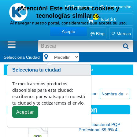
Registrarse
Iniciar sesión
¡Atención! Este sitio usa cookies y
tecnologías similares.
0
Total
$ 0
Al navegar nuestro portal, consideramos que acepta su uso.
Acepto
Blog
Marcas
Selecciona Ciudad
.
Limpieza y desinfección
Ver todo
Selecciona tu ciudad
Te mostraremos productos
disponibles para esta ciudad;
Ordenar por
Nombre del prod
Mostrar
escríbenos por whatsapp si no está
tu ciudad y te cotizaremos el envío.
Limpieza y desinfección
Aceptar
Gel Antibacterial PQP
Profesional 69.9% 4L