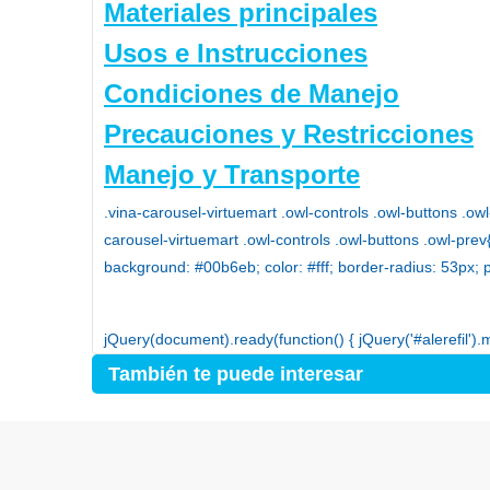
Materiales principales
Usos e Instrucciones
Condiciones de Manejo
Precauciones y Restricciones
Manejo y Transporte
.vina-carousel-virtuemart .owl-controls .owl-buttons .
carousel-virtuemart .owl-controls .owl-buttons .owl-pre
background: #00b6eb; color: #fff; border-radius: 53px; p
jQuery(document).ready(function() { jQuery('#alerefil').m
También te puede interesar