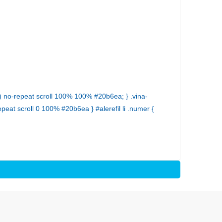
g) no-repeat scroll 100% 100% #20b6ea; } .vina-
eat scroll 0 100% #20b6ea } #alerefil li .numer {