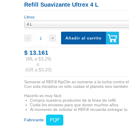
Refill Suavizante Ultrex 4 L
Litros:
4 L
Añadir al carrito
$ 13.161
(ML a $3,29)
o
(GR a $3,33)
Sumarse al
REFill KipClin
es sumarse a la lucha contra el 
Con esta iniciativa no sólo
cuidas el planeta
sino también 
Hacerlo es muy fácil:
Compra nuestros productos de la línea de refill.
Cuida los envases para que duren muchos años.
Al momento de solicitar el REFill recuerda entregar tu
Fabricante:
PQP