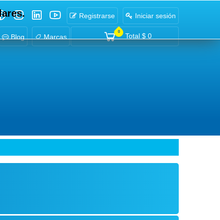
lares.
Registrarse
Iniciar sesión
0
Total
$ 0
Blog
Marcas