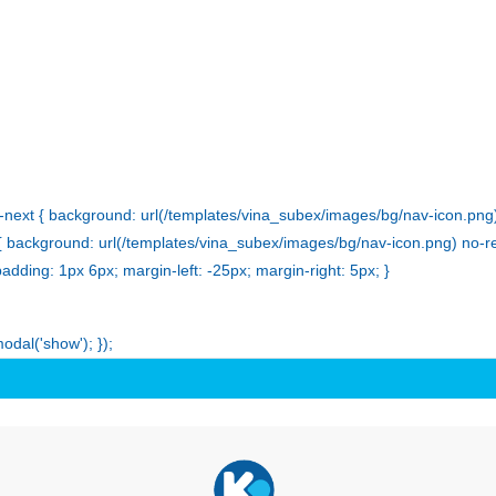
owl-next { background: url(/templates/vina_subex/images/bg/nav-icon.pn
v{ background: url(/templates/vina_subex/images/bg/nav-icon.png) no-rep
adding: 1px 6px; margin-left: -25px; margin-right: 5px; }
odal('show'); });