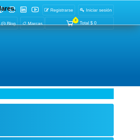
lares.
Registrarse
Iniciar sesión
0
Total
$ 0
Blog
Marcas