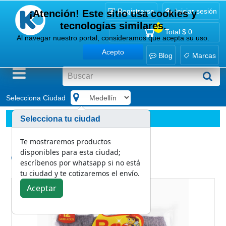
Registrarse
Iniciar sesión
¡Atención! Este sitio usa cookies y
tecnologías similares.
0
Total
$ 0
Al navegar nuestro portal, consideramos que acepta su uso.
Acepto
Blog
Marcas
Selecciona Ciudad
.
Implementos
Esponjas y paños
Selecciona tu ciudad
Esponjilla Lana De acero Brio x 12
Te mostraremos productos
disponibles para esta ciudad;
Categoría:
escríbenos por whatsapp si no está
Esponjas y paños
tu ciudad y te cotizaremos el envío.
Aceptar