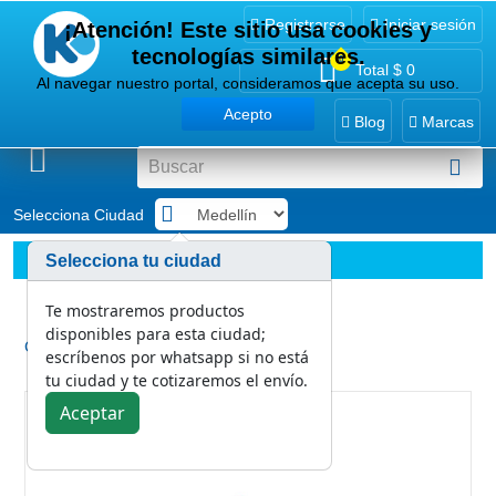
Registrarse
Iniciar sesión
¡Atención! Este sitio usa cookies y
tecnologías similares.
0
Total
$ 0
Al navegar nuestro portal, consideramos que acepta su uso.
Acepto
Blog
Marcas
Selecciona Ciudad
.
Implementos
Esponjas y paños
Selecciona tu ciudad
(E) Dulce Abrigos La Negra 120 x 60 cm
Te mostraremos productos
disponibles para esta ciudad;
Categoría:
escríbenos por whatsapp si no está
Esponjas y paños
tu ciudad y te cotizaremos el envío.
Aceptar