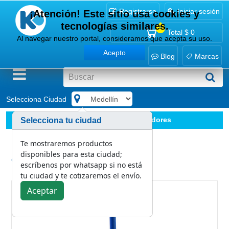
Registrarse
Iniciar sesión
¡Atención! Este sitio usa cookies y
tecnologías similares.
0
Total
$ 0
Al navegar nuestro portal, consideramos que acepta su uso.
Acepto
Blog
Marcas
Selecciona Ciudad
.
Implementos
Escobas y Recogedores
Selecciona tu ciudad
Escoba task electroestatica
Te mostraremos productos
disponibles para esta ciudad;
Categoría:
escríbenos por whatsapp si no está
Escobas y Recogedores
tu ciudad y te cotizaremos el envío.
Aceptar