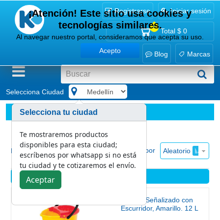
Registrarse
Iniciar sesión
¡Atención! Este sitio usa cookies y
tecnologías similares.
0
Total
$ 0
Al navegar nuestro portal, consideramos que acepta su uso.
Acepto
Blog
Marcas
Selecciona Ciudad
.
Bioseguridad
Señalización
Selecciona tu ciudad
Te mostraremos productos
disponibles para esta ciudad;
Ordenar por
Aleatorio
Mostrar
escríbenos por whatsapp si no está
tu ciudad y te cotizaremos el envío.
Señalización
Aceptar
Balde Señalizado con
Escurridor, Amarillo. 12 L