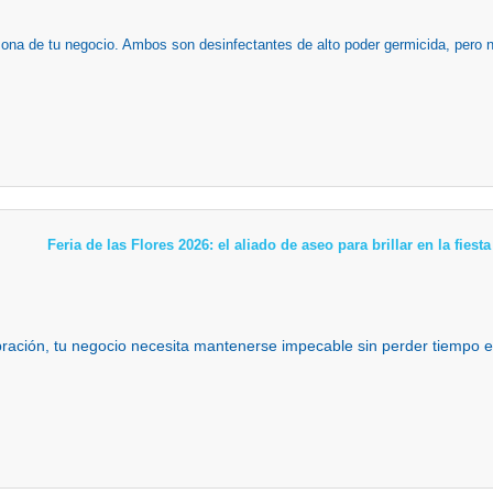
zona de tu negocio. Ambos son desinfectantes de alto poder germicida, pero n
Feria de las Flores 2026: el aliado de aseo para brillar en la fies
ebración, tu negocio necesita mantenerse impecable sin perder tiempo