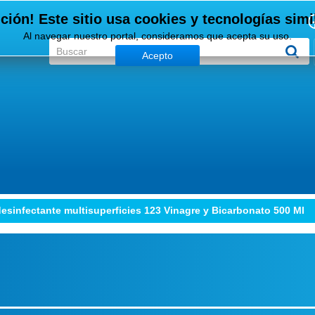
ción! Este sitio usa cookies y tecnologías simi
Al navegar nuestro portal, consideramos que acepta su uso.
Acepto
esinfectante multisuperficies 123 Vinagre y Bicarbonato 500 Ml