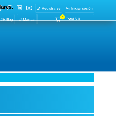
lares.
Registrarse
Iniciar sesión
0
Total
$ 0
Blog
Marcas